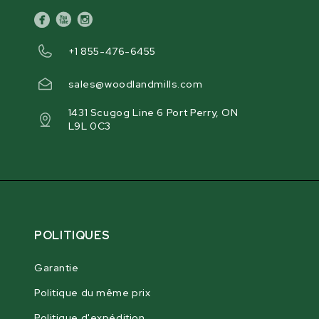
facebook
youtube
instagram
+1 855-476-6455
sales@woodlandmills.com
1431 Scugog Line 6 Port Perry, ON
L9L 0C3
POLITIQUES
Garantie
Politique du même prix
Politique d'expédition