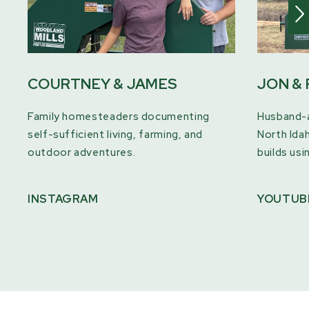
COURTNEY & JAMES
JON &
Family homesteaders documenting
Husband-
self-sufficient living, farming, and
North Ida
outdoor adventures.
builds usi
INSTAGRAM
YOUTUB