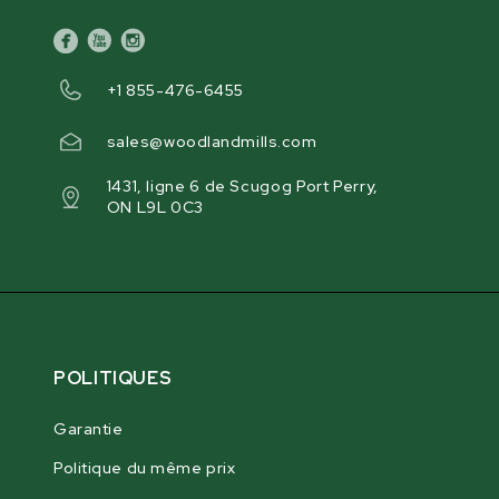
facebook
youtube
instagram
+1 855-476-6455
sales@woodlandmills.com
1431, ligne 6 de Scugog Port Perry,
ON L9L 0C3
POLITIQUES
Garantie
Politique du même prix