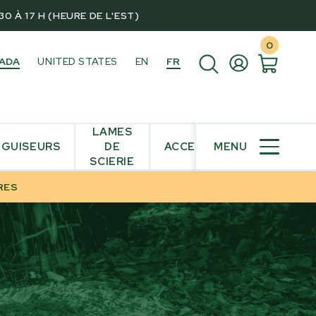
0 À 17 H (HEURE DE L'EST)
0
ADA
UNITED STATES
EN
FR
LAMES
IGUISEURS
DE
ACCESSOIRES
MENU
SCIERIE
RES