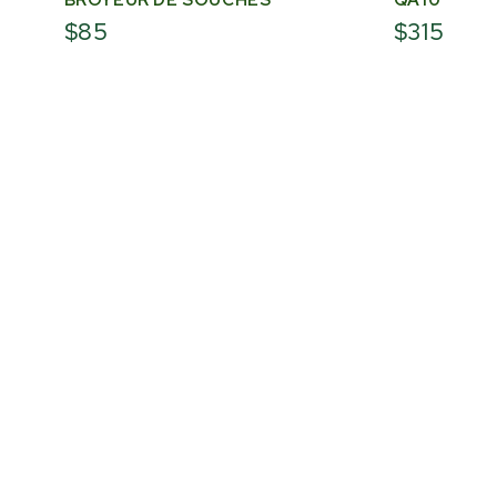
$85
$315