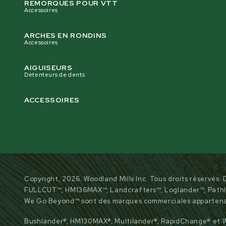
REMORQUES POUR VTT
Accessoires
ARCHES EN RONDINS
Accessoires
AIGUISEURS
Détenteurs de dents
ACCESSOIRES
Copyright, 2026. Woodland Mills Inc. Tous droits réservés
FULLCUT™, HM136MAX™, Landcrafters™, Loglander™, Pathla
We Go Beyond™ sont des marques commerciales appartenan
Bushlander®, HM130MAX®, Multilander®, RapidChange® et 