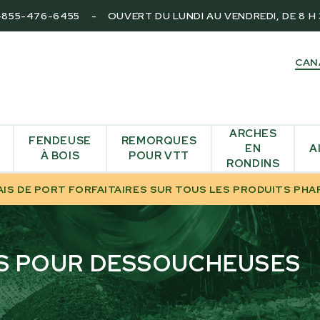
-855-476-6455
-
OUVERT DU LUNDI AU VENDREDI, DE 8 H 3
CAN
ARCHES
FENDEUSE
REMORQUES
EN
A
À BOIS
POUR VTT
RONDINS
AIS DE PORT FORFAITAIRES SUR TOUS LES PRODUITS PHA
ES POUR DESSOUCHEUSES