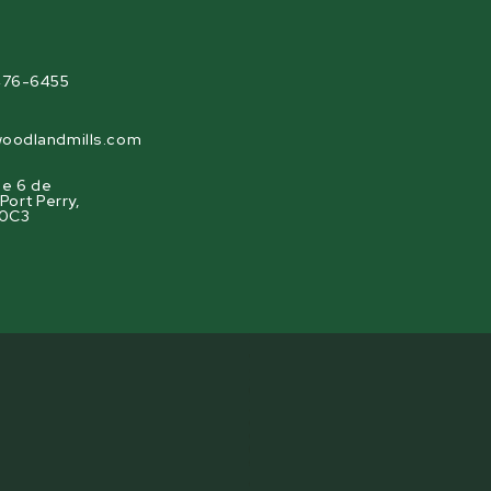
agram
476-6455
oodlandmills.com
gne 6 de
ort Perry,
 0C3