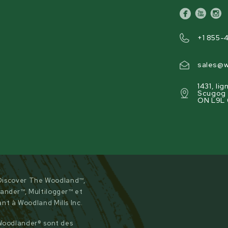
facebook
youtube
inst
+1 855-
sales@w
1431, li
Scugog P
ON L9L
. Discover The Woodland™,
nder™, Multilogger™ et
t à Woodland Mills Inc.
Woodlander® sont des