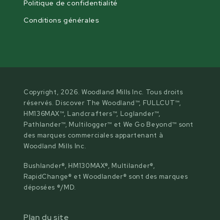
Politique de confidentialité
Conditions générales
Copyright, 2026. Woodland Mills Inc. Tous droits
réservés. Discover The Woodland™, FULLCUT™,
HM136MAX™, Landcrafters™, Loglander™,
Pathlander™, Multilogger™ et We Go Beyond™ sont
des marques commerciales appartenant à
Woodland Mills Inc.
Bushlander®, HM130MAX®, Multilander®,
RapidChange® et Woodlander® sont des marques
déposées ®/MD.
Plan du site