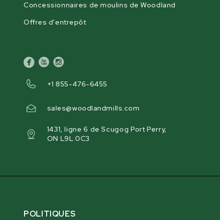
Concessionnaires de moulins de Woodland
Offres d'entrepôt
facebook
youtube
instagram
+1 855-476-6455
sales@woodlandmills.com
1431, ligne 6 de Scugog Port Perry,
ON L9L 0C3
POLITIQUES