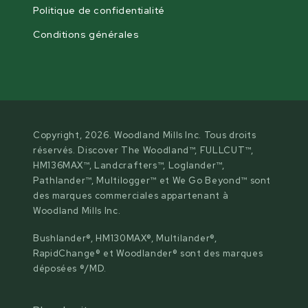
Politique de confidentialité
Conditions générales
Copyright, 2026. Woodland Mills Inc. Tous droits
réservés. Discover The Woodland™, FULLCUT™,
HM136MAX™, Landcrafters™, Loglander™,
Pathlander™, Multilogger™ et We Go Beyond™ sont
des marques commerciales appartenant à
Woodland Mills Inc.
Bushlander®, HM130MAX®, Multilander®,
RapidChange® et Woodlander® sont des marques
déposées ®/MD.